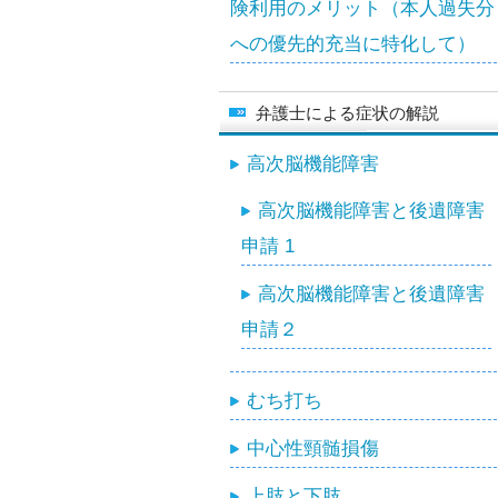
険利用のメリット（本人過失分
への優先的充当に特化して）
弁護士による症状の解説
高次脳機能障害
高次脳機能障害と後遺障害
申請 1
高次脳機能障害と後遺障害
申請２
むち打ち
中心性頸髄損傷
上肢と下肢