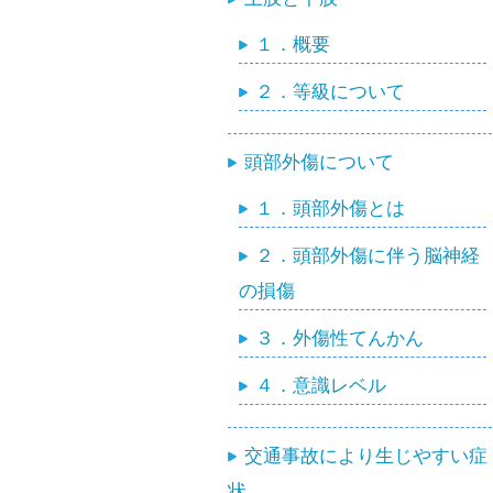
１．概要
２．等級について
頭部外傷について
１．頭部外傷とは
２．頭部外傷に伴う脳神経
の損傷
３．外傷性てんかん
４．意識レベル
交通事故により生じやすい症
状