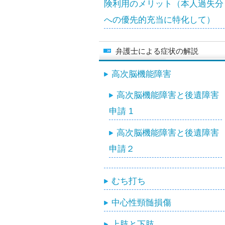
険利用のメリット（本人過失分
への優先的充当に特化して）
弁護士による症状の解説
高次脳機能障害
高次脳機能障害と後遺障害
申請 1
高次脳機能障害と後遺障害
申請２
むち打ち
中心性頸髄損傷
上肢と下肢