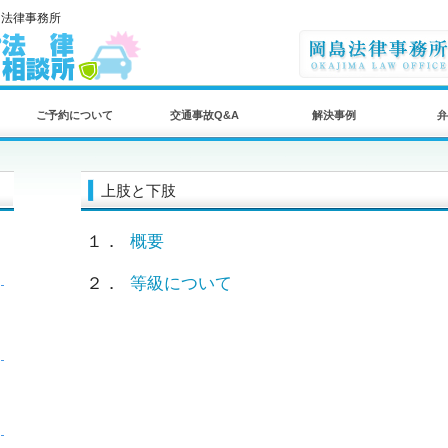
島法律事務所
ご予約について
交通事故Q&A
解決事例
弁
上肢と下肢
１．
概要
２．
等級について