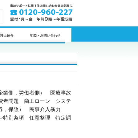
護士紹介
地図・お問い合わせ
企業側，労働者側） 医療事故
費者問題 商工ローン システ
券，保険） 民事介入暴力
ン特別条項 任意整理 特定調