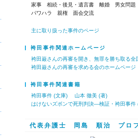
家事 相続・後見・遺言書 離婚 男女問
パワハラ 親権 面会交流
主に取り扱った事件のページ
袴田事件関連ホームページ
袴田巌さんの再審を開き、無罪を勝ち取る全
袴田巌さんの再審を求める会のホームページ
袴田事件関連書籍
袴田事件 (文庫) 山本 徹美 (著)
はけないズボンで死刑判決―検証・袴田事件 
代表弁護士 岡島 順治 プロ