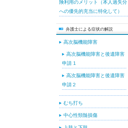
険利用のメリット（本人過失分
への優先的充当に特化して）
弁護士による症状の解説
高次脳機能障害
高次脳機能障害と後遺障害
申請 1
高次脳機能障害と後遺障害
申請２
むち打ち
中心性頸髄損傷
上肢と下肢