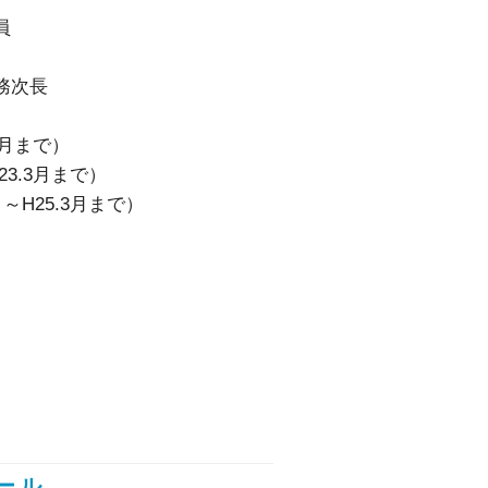
員
務次長
8月まで）
3.3月まで）
～H25.3月まで）
ール