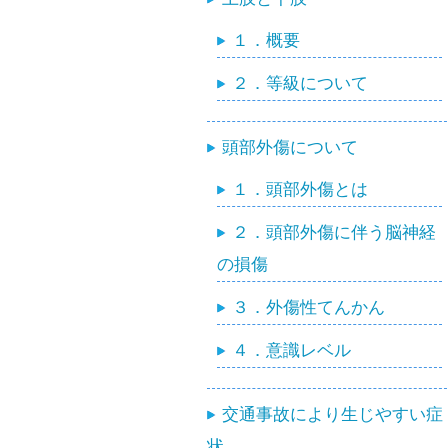
１．概要
２．等級について
頭部外傷について
１．頭部外傷とは
２．頭部外傷に伴う脳神経
の損傷
３．外傷性てんかん
４．意識レベル
交通事故により生じやすい症
状