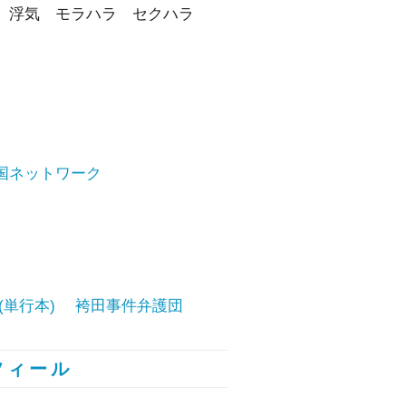
題 浮気 モラハラ セクハラ
国ネットワーク
(単行本) 袴田事件弁護団
フィール