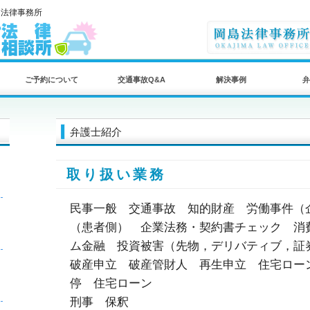
島法律事務所
ご予約について
交通事故Q&A
解決事例
弁
弁護士紹介
取り扱い業務
民事一般 交通事故 知的財産 労働事件（
（患者側） 企業法務・契約書チェック 消
ム金融 投資被害（先物，デリバティブ，証
破産申立 破産管財人 再生申立 住宅ロー
停 住宅ローン
刑事 保釈