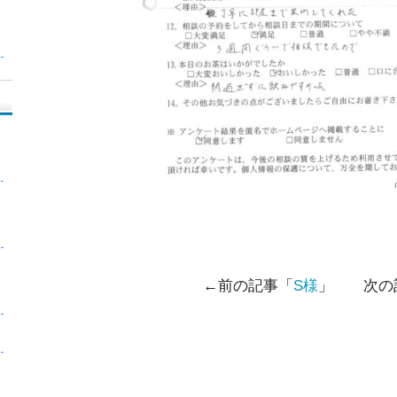
←前の記事「
S様
」 次の