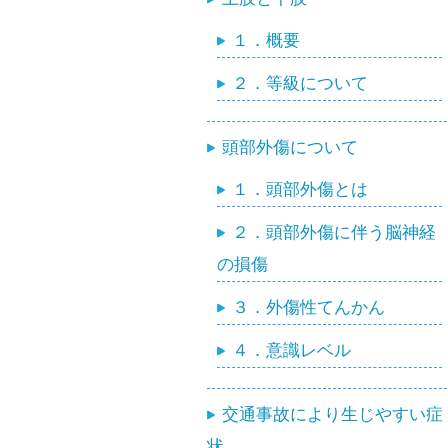
１．概要
２．等級について
頭部外傷について
１．頭部外傷とは
２．頭部外傷に伴う脳神経
の損傷
３．外傷性てんかん
４．意識レベル
交通事故により生じやすい症
状