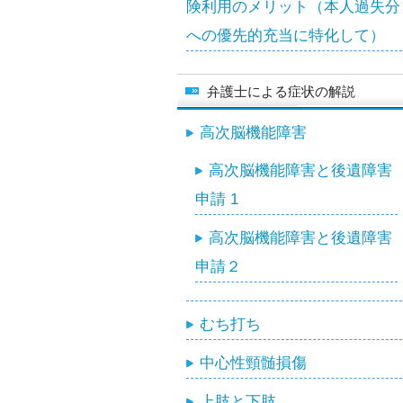
険利用のメリット（本人過失分
への優先的充当に特化して）
弁護士による症状の解説
高次脳機能障害
高次脳機能障害と後遺障害
申請 1
高次脳機能障害と後遺障害
申請２
むち打ち
中心性頸髄損傷
上肢と下肢