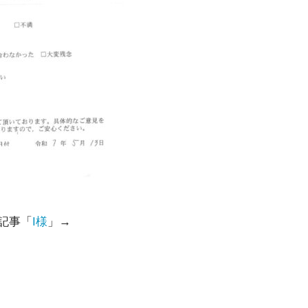
記事「
I様
」→